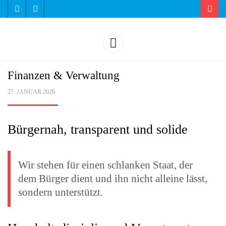
Such
WILLKOMMEN AUF UNSERER SEITE
AFD-
Menu
KREISVERB
Finanzen & Verwaltung
BERGSTRASS
POSTED
27. JANUAR 2026
ON
Bürgernah, transparent und solide
Wir ste­hen für einen schlan­ken Staat, der
dem Bür­ger dient und ihn nicht allei­ne lässt,
son­dern unterstützt.