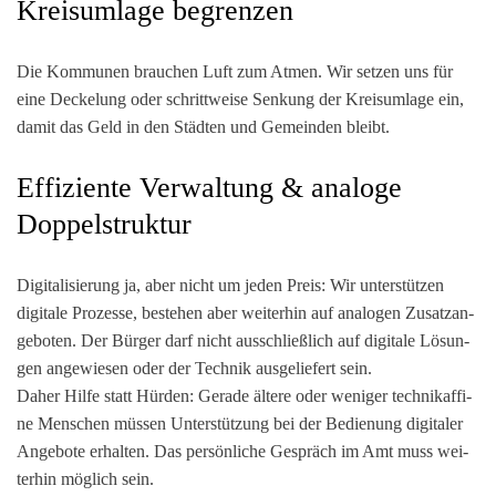
Kreisumlage begrenzen
Die Kom­mu­nen brau­chen Luft zum Atmen. Wir set­zen uns für
eine Decke­lung oder schritt­wei­se Sen­kung der Kreis­um­la­ge ein,
damit das Geld in den Städ­ten und Gemein­den bleibt.
Effiziente Verwaltung & analoge
Doppelstruktur
Digi­ta­li­sie­rung ja, aber nicht um jeden Preis: Wir unter­stüt­zen
digi­ta­le Pro­zes­se, bestehen aber wei­ter­hin auf ana­lo­gen Zusatz­an­
ge­bo­ten. Der Bür­ger darf nicht aus­schließ­lich auf digi­ta­le Lösun­
gen ange­wie­sen oder der Tech­nik aus­ge­lie­fert sein.
Daher Hil­fe statt Hür­den: Gera­de älte­re oder weni­ger tech­nik­af­fi­
ne Men­schen müs­sen Unter­stüt­zung bei der Bedie­nung digi­ta­ler
Ange­bo­te erhal­ten. Das per­sön­li­che Gespräch im Amt muss wei­
ter­hin mög­lich sein.