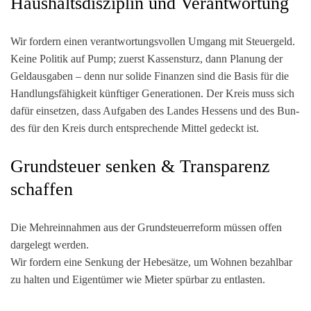
Haushaltsdisziplin und Verantwortung
Wir for­dern einen ver­ant­wor­tungs­vol­len Umgang mit Steu­er­geld.
Kei­ne Poli­tik auf Pump; zuerst Kas­sen­sturz, dann Pla­nung der
Geld­aus­ga­ben – denn nur soli­de Finan­zen sind die Basis für die
Hand­lungs­fä­hig­keit künf­ti­ger Gene­ra­tio­nen. Der Kreis muss sich
dafür ein­set­zen, dass Auf­ga­ben des Lan­des Hes­sens und des Bun­
des für den Kreis durch ent­spre­chen­de Mit­tel gedeckt ist.
Grundsteuer senken & Transparenz
schaffen
Die Mehr­ein­nah­men aus der Grund­steu­er­re­form müs­sen offen
dar­ge­legt wer­den.
Wir for­dern eine Sen­kung der Hebe­sät­ze, um Woh­nen bezahl­bar
zu hal­ten und Eigen­tü­mer wie Mie­ter spür­bar zu entlasten.