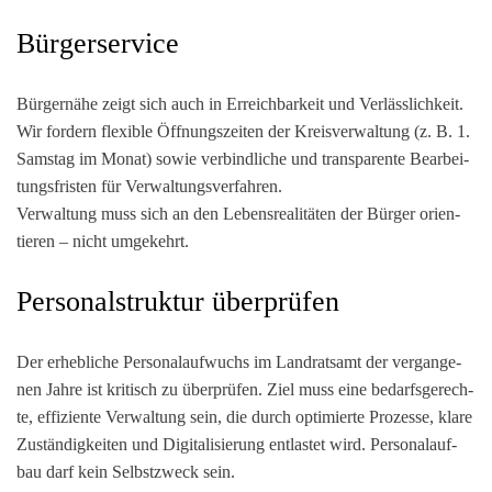
Bürgerservice
Bür­ger­nä­he zeigt sich auch in Erreich­bar­keit und Ver­läss­lich­keit.
Wir for­dern fle­xi­ble Öff­nungs­zei­ten der Kreis­ver­wal­tung (z. B. 1.
Sams­tag im Monat) sowie ver­bind­li­che und trans­pa­ren­te Bear­bei­
tungs­fris­ten für Ver­wal­tungs­ver­fah­ren.
Ver­wal­tung muss sich an den Lebens­rea­li­tä­ten der Bür­ger ori­en­
tie­ren – nicht umgekehrt.
Personalstruktur überprüfen
Der erheb­li­che Per­so­nal­auf­wuchs im Land­rats­amt der ver­gan­ge­
nen Jah­re ist kri­tisch zu über­prü­fen. Ziel muss eine bedarfs­ge­rech­
te, effi­zi­en­te Ver­wal­tung sein, die durch opti­mier­te Pro­zes­se, kla­re
Zustän­dig­kei­ten und Digi­ta­li­sie­rung ent­las­tet wird. Per­so­nal­auf­
bau darf kein Selbst­zweck sein.