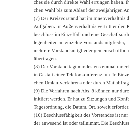
ches sie durch direk­te Wahl errun­gen haben. Ih
chen Wahl bis zum Ablauf der zwei­jäh­ri­gen Amt
(7) Der Kreis­vor­stand hat im Innen­ver­hält­nis d
Auf­ga­ben. Im Außen­ver­hält­nis ver­tritt er den
be­schluss im Ein­zel­fall und eine Geschäfts­ord
le­gen­hei­ten an ein­zel­ne Vor­stands­mit­glie­der,
meh­re­re Vor­stands­mit­glie­der gemein­schaft­li
über­tra­gen.
(8) Der Vor­stand tagt min­des­tens ein­mal inne
in Gestalt einer Tele­fon­kon­fe­renz tun. In Ein­z
chen Umlauf­ver­fah­rens oder durch Mail­ab­fra­g
(9) Die Ver­fah­ren nach Abs. 8 kön­nen nur durch 
initi­iert wer­den. Er hat zu Sit­zun­gen und Kon­fe
Tages­ord­nung, die Datum, Ort, soweit erfor­der­
(10) Beschluss­fä­hig­keit des Vor­stan­des ist nu
der anwe­send ist oder teil­nimmt. Die Beschlüs­