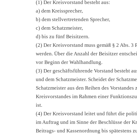
(1) Der Kreis­vor­stand besteht aus:
a) dem Kreis­spre­cher,
b) dem stell­ver­tre­ten­den Spre­cher,
c) dem Schatz­meis­ter,
d) bis zu fünf Bei­sit­zern.
(2) Der Kreis­vor­stand muss gemäß § 2 Abs. 3 Pa
wer­den. Über die Anzahl der Bei­sit­zer ent­schei
vor Beginn der Wahl­hand­lung.
(3) Der geschäfts­füh­ren­de Vor­stand besteht aus
und dem Schatz­meis­ter. Schei­det der Schatz­mei
Schatz­meis­ter aus den Rei­hen des Vor­stan­des z
Kreis­vor­stan­des im Rah­men einer Funk­ti­ons­z
ist.
(4) Der Kreis­vor­stand lei­tet und führt die poli­t
im Auf­trag und im Sin­ne der Beschlüs­se der K
Beitrags- und Kas­sen­ord­nung bis spä­tes­tens z