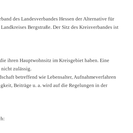
­band des Lan­des­ver­ban­des Hes­sen der Alter­na­ti­ve für
nd­krei­ses Berg­stra­ße. Der Sitz des Kreis­ver­ban­des ist
 die ihren Haupt­wohn­sitz im Kreis­ge­biet haben. Eine
 nicht zuläs­sig.
­schaft betref­fend wie Lebens­al­ter, Auf­nah­me­ver­fah­ren
ig­keit, Bei­trä­ge u. a. wird auf die Rege­lun­gen in der
ch: