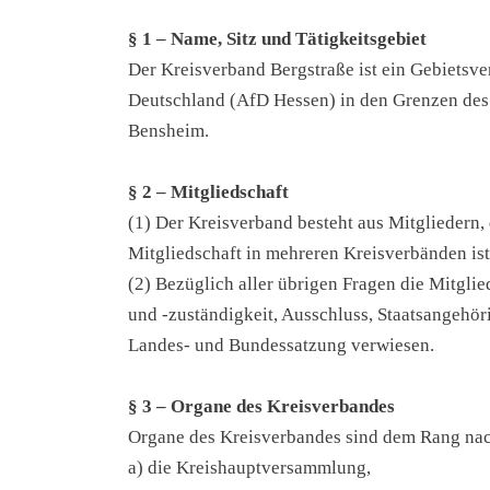
§ 1 – Name, Sitz und Tätig­keits­ge­biet
Der Kreis­ver­band Berg­stra­ße ist ein Gebiets­ver
Deutsch­land (AfD Hes­sen) in den Gren­zen des La
Bensheim.
§ 2 – Mit­glied­schaft
(1) Der Kreis­ver­band besteht aus Mit­glie­dern,
Mit­glied­schaft in meh­re­ren Kreis­ver­bän­den ist
(2) Bezüg­lich aller übri­gen Fra­gen die Mit­glied
und ‑zustän­dig­keit, Aus­schluss, Staats­an­ge­hö­r
Landes- und Bun­des­sat­zung verwiesen.
§ 3 – Orga­ne des Kreis­ver­ban­des
Orga­ne des Kreis­ver­ban­des sind dem Rang na
a) die Kreis­haupt­ver­samm­lung,