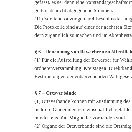
gefasst, es sei denn eine Vor­stands­ge­schäfts­ord
gel­ten als nicht abge­ge­be­ne Stim­men.
(11) Vor­stands­sit­zun­gen und Beschluss­fas­sun­g
Die Pro­to­kol­le sind auf einer der nächs­ten Sit­
dern zugäng­lich zu machen und im Akten­be­sta
§ 6 – Benen­nung von Bewer­bern zu öffent­li­c
(1) Für die Auf­stel­lung der Bewer­ber für Wah­len
ord­ne­ten­ver­samm­lung, Kreis­ta­gen, Direkt­kan­
Bestim­mun­gen der ent­spre­chen­den Wahlgeset
§ 7 – Orts­ver­bän­de
(1) Orts­ver­bän­de kön­nen mit Zustim­mung des K
meh­re­re Gemein­den gemein­schaft­lich gebil­de
min­des­tens fünf Mit­glie­der vor­han­den sind.
(2) Orga­ne der Orts­ver­bän­de sind die Orts­mit­g