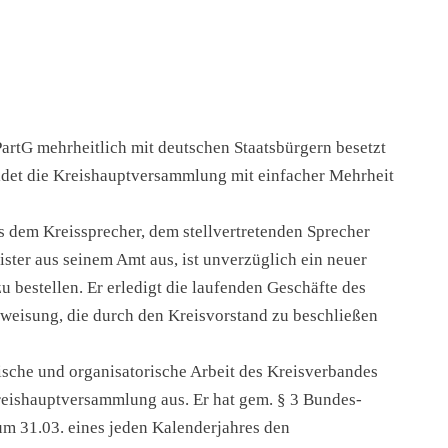
rtG mehr­heit­lich mit deut­schen Staats­bür­gern besetzt
­det die Kreis­haupt­ver­samm­lung mit ein­fa­cher Mehr­heit
 dem Kreis­spre­cher, dem stell­ver­tre­ten­den Spre­cher
s­ter aus sei­nem Amt aus, ist unver­züg­lich ein neu­er
u bestel­len. Er erle­digt die lau­fen­den Geschäf­te des
u­wei­sung, die durch den Kreis­vor­stand zu beschlie­ßen
i­sche und orga­ni­sa­to­ri­sche Arbeit des Kreis­ver­ban­des
reis­haupt­ver­samm­lung aus. Er hat gem. § 3 Bundes-
um 31.03. eines jeden Kalen­der­jah­res den