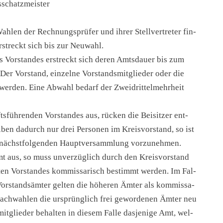
schatz­meis­ter
­len der Rech­nungs­prü­fer und ihrer Stell­ver­tre­ter fin­
rstreckt sich bis zur Neu­wahl.
es Vor­stan­des erstreckt sich deren Amts­dau­er bis zum
er Vor­stand, ein­zel­ne Vor­stands­mit­glie­der oder die
 wer­den. Eine Abwahl bedarf der Zwei­drit­tel­mehr­heit
s­füh­ren­den Vor­stan­des aus, rücken die Bei­sit­zer ent­
i­ben dadurch nur drei Per­so­nen im Kreis­vor­stand, so ist
nächst­fol­gen­den Haupt­ver­samm­lung vor­zu­neh­men.
Amt aus, so muss unver­züg­lich durch den Kreis­vor­stand
­ten Vor­stan­des kom­mis­sa­risch bestimmt wer­den. Im Fal­
Vor­stands­äm­ter gel­ten die höhe­ren Ämter als kom­mis­sa­
Nach­wah­len die ursprüng­lich frei gewor­de­nen Ämter neu
t­glie­der behal­ten in die­sem Fal­le das­je­ni­ge Amt, wel­