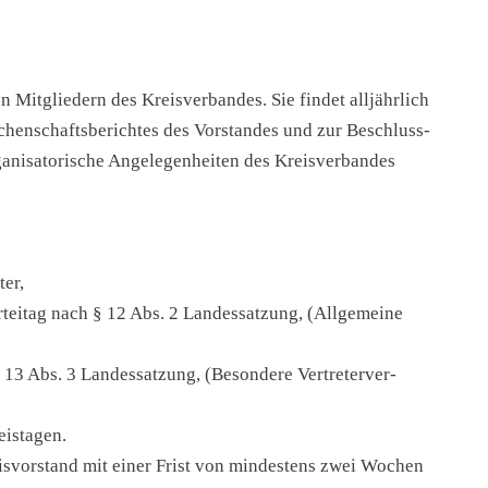
it­glie­dern des Kreis­ver­ban­des. Sie fin­det all­jähr­lich
chen­schafts­be­rich­tes des Vor­stan­des und zur Beschluss­
­ni­sa­to­ri­sche Ange­le­gen­hei­ten des Kreis­ver­ban­des
ter,
­tei­tag nach § 12 Abs. 2 Lan­des­sat­zung, (All­ge­mei­ne
§ 13 Abs. 3 Lan­des­sat­zung, (Beson­de­re Ver­tre­ter­ver­
is­ta­gen.
s­vor­stand mit einer Frist von min­des­tens zwei Wochen