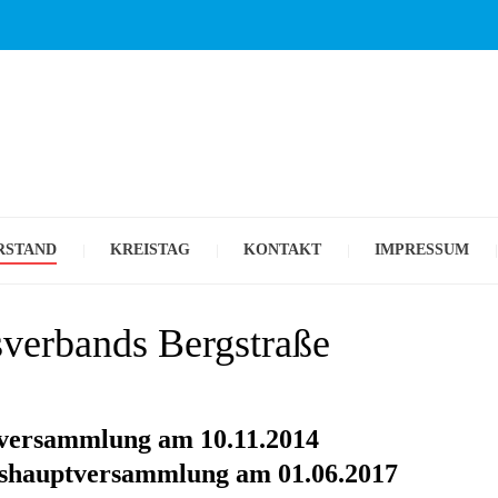
WILLKOMMEN AUF UNSERER SE
AFD-
KREI
RSTAND
KREISTAG
KONTAKT
IMPRESSUM
BERGS
verbands Bergstraße
tversammlung am 10.11.2014
eishauptversammlung am 01.06.2017