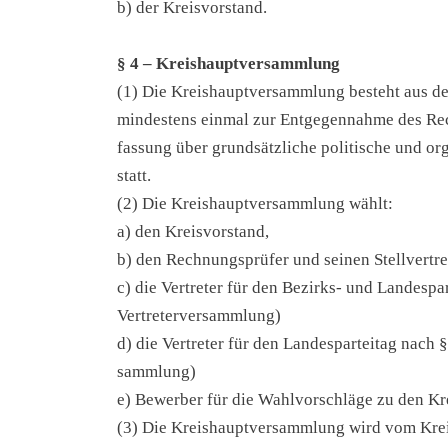
b) der Kreisvorstand.
§ 4 – Kreis­haupt­ver­samm­lung
(1) Die Kreis­haupt­ver­samm­lung besteht aus den M
min­des­tens ein­mal zur Ent­ge­gen­nah­me des Re
fas­sung über grund­sätz­li­che poli­ti­sche und orga
statt.
(2) Die Kreis­haupt­ver­samm­lung wählt:
a) den Kreis­vor­stand,
b) den Rech­nungs­prü­fer und sei­nen Stell­ver­tre­
c) die Ver­tre­ter für den Bezirks- und Lan­des­par
Ver­tre­ter­ver­samm­lung)
d) die Ver­tre­ter für den Lan­des­par­tei­tag nach 
samm­lung)
e) Bewer­ber für die Wahl­vor­schlä­ge zu den Kre
(3) Die Kreis­haupt­ver­samm­lung wird vom Krei