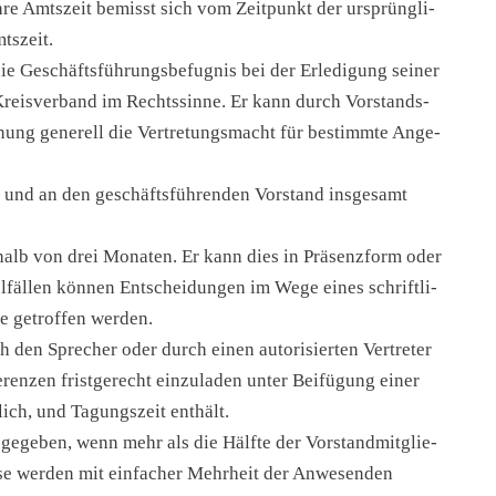
re Amts­zeit bemisst sich vom Zeit­punkt der ursprüng­li­
s­zeit.
ie Geschäfts­füh­rungs­be­fug­nis bei der Erle­di­gung sei­ner
 Kreis­ver­band im Rechts­sin­ne. Er kann durch Vor­stands­
­nung gene­rell die Ver­tre­tungs­macht für bestimm­te Ange­
ch und an den geschäfts­füh­ren­den Vor­stand ins­ge­samt
r­halb von drei Mona­ten. Er kann dies in Prä­senz­form oder
el­fäl­len kön­nen Ent­schei­dun­gen im Wege eines schrift­li­
e getrof­fen wer­den.
den Spre­cher oder durch einen auto­ri­sier­ten Ver­tre­ter
­ren­zen frist­ge­recht ein­zu­la­den unter Bei­fü­gung einer
lich, und Tagungs­zeit ent­hält.
r gege­ben, wenn mehr als die Hälf­te der Vor­stand­mit­glie­
se wer­den mit ein­fa­cher Mehr­heit der Anwe­sen­den