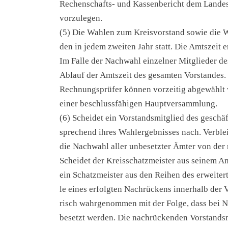
Rechenschafts- und Kas­sen­be­richt dem Lan­des­
vor­zu­le­gen.
(5) Die Wah­len zum Kreis­vor­stand sowie die Wah
den in jedem zwei­ten Jahr statt. Die Amts­zeit e
Im Fal­le der Nach­wahl ein­zel­ner Mit­glie­der d
Ablauf der Amts­zeit des gesam­ten Vor­stan­des. D
Rech­nungs­prü­fer kön­nen vor­zei­tig abge­wählt
einer beschluss­fä­hi­gen Haupt­ver­samm­lung.
(6) Schei­det ein Vor­stands­mit­glied des geschäft
spre­chend ihres Wahl­er­geb­nis­ses nach. Ver­ble
die Nach­wahl aller unbe­setz­ter Ämter von der 
Schei­det der Kreis­schatz­meis­ter aus sei­nem 
ein Schatz­meis­ter aus den Rei­hen des erwei­ter
le eines erfolg­ten Nach­rü­ckens inner­halb der 
risch wahr­ge­nom­men mit der Fol­ge, dass bei 
besetzt wer­den. Die nach­rü­cken­den Vor­stands­mi