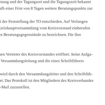
­ord­nung und der Tagungs­ort und die Tagungs­zeit bekannt
lb einer Frist von 8 Tagen wei­te­re Bera­tungs­punk­te zur
 der Fest­stel­lung der TO ent­schie­den. Auf Ver­lan­gen
reis­haupt­ver­samm­lung vom Kreis­vor­stand ein­be­ru­fen
n Bera­tungs­ge­gen­stän­de zu bezeich­nen. Für ihre
 Ver­tre­ter des Kreis­vor­stan­des eröff­net. Sei­ne Auf­ga­
 Ver­samm­lungs­lei­tung und die eines Schrift­füh­rers
 wird durch den Ver­samm­lungs­lei­ter und den Schrift­füh­
det. Das Pro­to­koll ist den Mit­glie­dern des Kreis­ver­ban­des
E‑Mail zuzustellen.