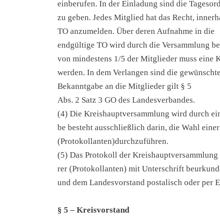
ein­be­ru­fen. In der Ein­la­dung sind die Tages
zu geben. Jedes Mit­glied hat das Recht, inner­ha
TO anzu­mel­den. Über deren Auf­nah­me in die
end­gül­ti­ge TO wird durch die Ver­samm­lung bei
von min­des­tens 1/5 der Mit­glie­der muss eine K
wer­den. In dem Ver­lan­gen sind die gewünsch­te
Bekannt­ga­be an die Mit­glie­der gilt § 5
Abs. 2 Satz 3 GO des Lan­des­ver­ban­des.
(4) Die Kreis­haupt­ver­samm­lung wird durch einen
be besteht aus­schließ­lich dar­in, die Wahl einer
(Protokollanten)durchzuführen.
(5) Das Pro­to­koll der Kreis­haupt­ver­samm­lung
rer (Pro­to­kol­lan­ten) mit Unter­schrift beur­kun­
und dem Lan­des­vor­stand pos­ta­lisch oder per 
§ 5 – Kreis­vor­stand