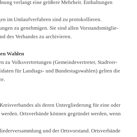
­nung ver­langt eine grö­ße­re Mehr­heit. Ent­hal­tun­gen
en im Umlauf­ver­fah­ren sind zu pro­to­kol­lie­ren.
zun­gen zu geneh­mi­gen. Sie sind allen Vor­stands­mit­glie­
nd des Ver­ban­des zu archivieren.
hen Wah­len
 zu Volks­ver­tre­tun­gen (Gemein­de­ver­tre­ter, Stadt­ver­
di­da­ten für Landtags- und Bun­des­tags­wah­len) gel­ten die
ze.
reis­ver­ban­des als deren Unter­glie­de­rung für eine oder
t wer­den. Orts­ver­bän­de kön­nen gegrün­det wer­den, wenn
lie­der­ver­samm­lung und der Orts­vor­stand. Orts­ver­bän­de